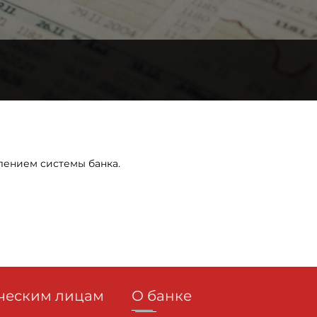
влением системы банка.
еским лицам
О банке