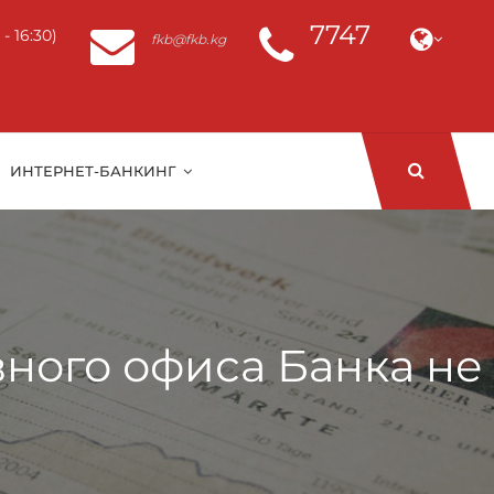
7747
- 16:30)
fkb@fkb.kg
ИНТЕРНЕТ-БАНКИНГ
овного офиса Банка не