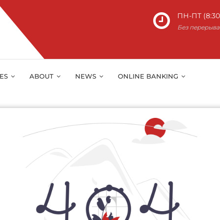
ПН-ПТ (8:30 
Без перерыва
IES
ABOUT
NEWS
ONLINE BANKING