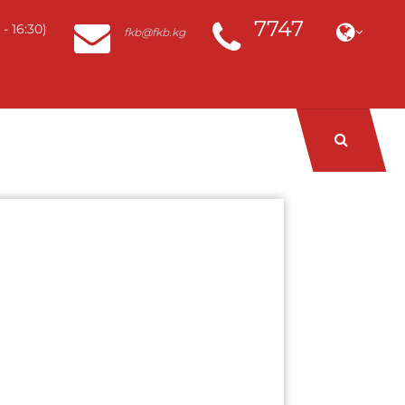
7747
- 16:30)
fkb@fkb.kg