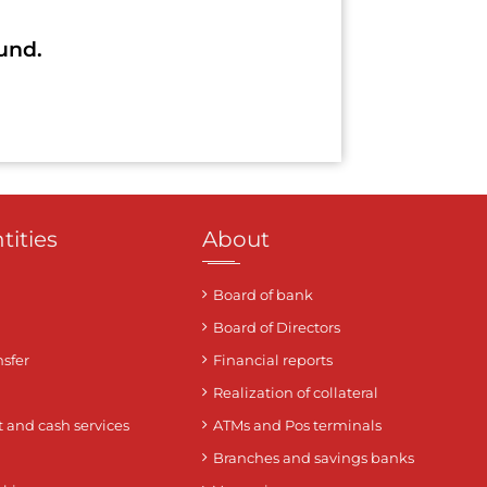
und.
tities
About
Board of bank
Board of Directors
sfer
Financial reports
Realization of collateral
 and cash services
ATMs and Pos terminals
Branches and savings banks