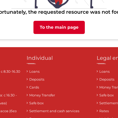
ortunately, the requested resource was not fo
To the main page
Individual
Legal en
 8.30-16.30
Loans
Loans
Deposits
Deposits
Cards
Money Tran
 с 16:30 -
Money Transfer
Safe box
ыва)
Safe box
Settlement
часов (без
Settlement and cash services
Rates