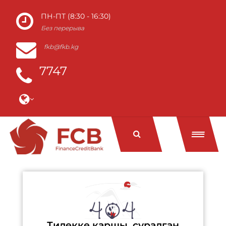
ПН-ПТ (8:30 - 16:30)
Без перерыва
fkb@fkb.kg
7747
Тилекке каршы, суралган