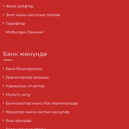
Жеке сейфтер
Эсеп жана кассалык тейлөө
Тарифтер
Мобилдик банкинг
Банк жөнүндө
Банк Башкармасы
Директорлор кеңеши
Каржылык отчеттор
Мүлктү сатуу
Банкоматтар жана Pos-терминалдар
Кеңселер жана сактык кассалар
Бош орундар