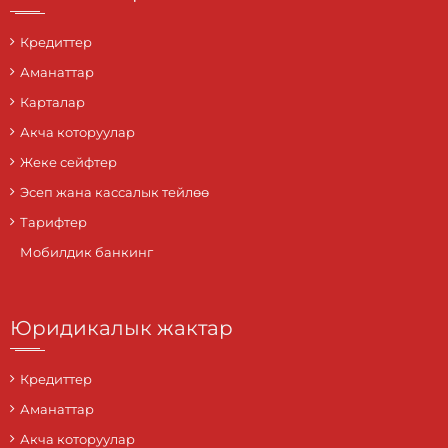
Кредиттер
Аманаттар
Карталар
Акча которуулар
Жеке сейфтер
Эсеп жана кассалык тейлөө
Тарифтер
Мобилдик банкинг
Юридикалык жактар
Кредиттер
Аманаттар
Акча которуулар