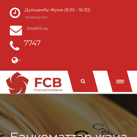
Дүйшөмбү-Жума (8:30 - 16:30)
тыныгуусуз
fkb@fkb.kg
7747
Банкоматтар жана