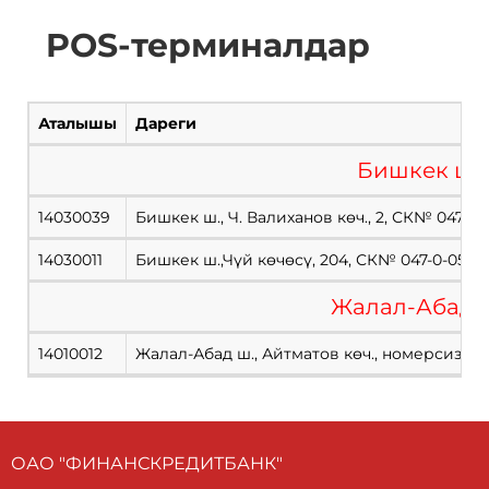
АТМ Банкомат-Жалал-Абад
Жалал-Абад ш., Айтие
POS-терминалдар
Б
АТМ банкомат Головной офис
Бишкек ш. Абдрахман
Аталышы
Дареги
ATM банкомат Ошский рынок
г. Бишкек, пр.Чуй19
Бишкек ш.
14030039
Бишкек ш., Ч. Валиханов көч., 2, СК№ 047-0-
14030011
Бишкек ш.,Чүй көчөсү, 204, СК№ 047-0-05
Жалал-Абад 
14010012
Жалал-Абад ш., Айтматов көч., номерсиз, "
ОАО "ФИНАНСКРЕДИТБАНК"