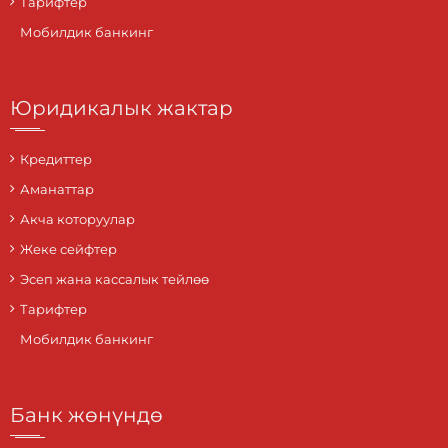
Тарифтер
Мобилдик банкинг
Юридикалык жактар
Кредиттер
Аманаттар
Акча которуулар
Жеке сейфтер
Эсеп жана кассалык тейлөө
Тарифтер
Мобилдик банкинг
Банк жөнүндө