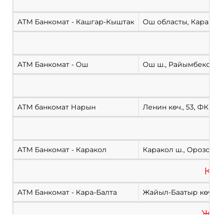
Ош
АТМ Банкомат - Кашгар-Кыштак
Ош областы, Кара -Суу
АТМ Банкомат - Ош
Ош ш., Райымбеков, кө
Н
ATM банкомат Нарын
Ленин көч., 53, ФКБ
К
АТМ Банкомат - Каракол
Каракол ш., Орозов к
Кар
АТМ Банкомат - Кара-Балта
Жайыл-Баатыр көч., 2
Жал