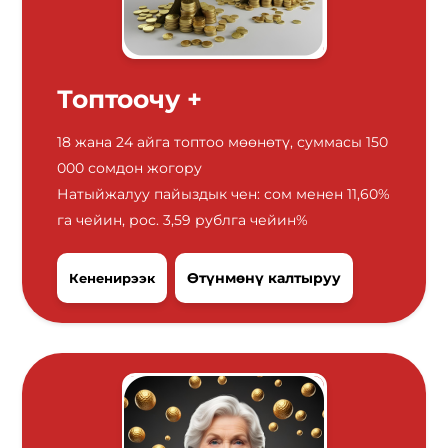
Топтоочу +
18 жана 24 айга топтоо мөөнөтү, суммасы 150
000 сомдон жогору
Натыйжалуу пайыздык чен: сом менен 11,60%
га чейин, рос. 3,59 рублга чейин%
Өтүнмөнү калтыруу
Кененирээк