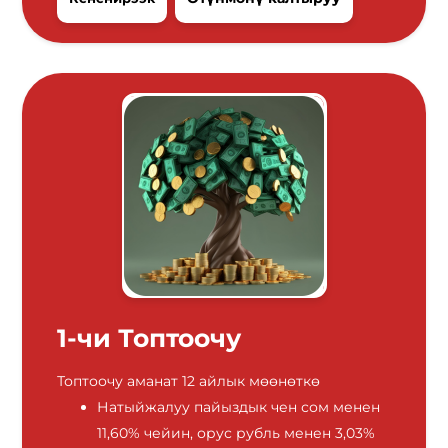
1-чи Топтоочу
Топтоочу аманат 12 айлык мөөнөткө
Натыйжалуу пайыздык чен сом менен
11,60% чейин, орус рубль менен 3,03%