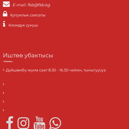
E-mail: fkb@fkb.kg
Купуялык саясаты
Коомдук сунуш
Иштөө убактысы
Дүйшөмбү-жума саат 8.30 - 16.30 чейин, тыныгуусуз;