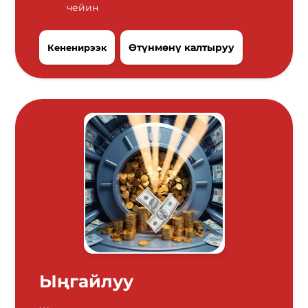
чейин
Өтүнмөнү калтыруу
Кененирээк
Ыңгайлуу