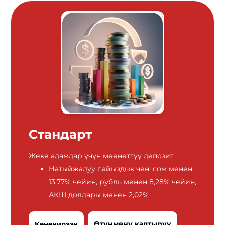
Стандарт
Жеке адамдар үчүн мөөнөттүү депозит
Натыйжалуу пайыздык чен: сом менен
13,77% чейин, рубль менен 8,28% чейин,
АКШ доллары менен 2,02%
Өтүнмөнү калтыруу
Кененирээк