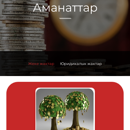
Аманаттар
Жеке жактар
Юридикалык жактар