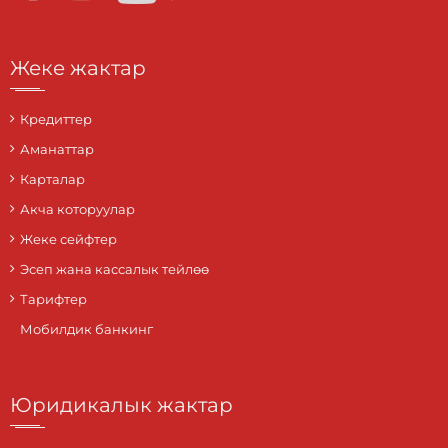
Жеке жактар
Кредиттер
Аманаттар
Карталар
Акча которуулар
Жеке сейфтер
Эсеп жана кассалык тейлөө
Тарифтер
Мобилдик банкинг
Юридикалык жактар