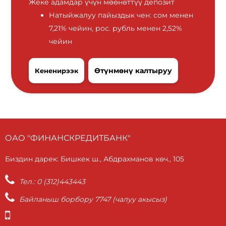
Жеке адамдар үчүн мөөнөттүү депозит
Натыйжалуу пайыздык чен: сом менен
7,21% чейин, рос. рубль менен 2,52%
чейин
Өтүнмөнү калтыруу
Кененирээк
ОАО "ФИНАНСКРЕДИТБАНК"
Биздин дарек: Бишкек ш., Абдрахманов көч., 105
Тел.: 0 (312)443443
Байланыш борбору 7747 (чалуу акысыз)