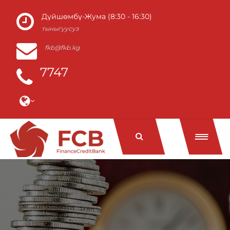
Дүйшөмбү-Жума (8:30 - 16:30)
тыныгуусуз
fkb@fkb.kg
7747