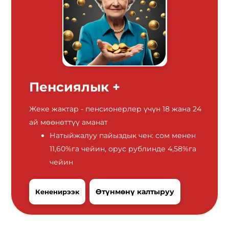
Пенсиялык +
Жеке жактар ​​- пенсионерлер үчүн 18 жана 24
ай мөөнөттүү аманат
Натыйжалуу пайыздык чен: сом менен
11,60%га чейин, орус рублинде 4,58%га
чейин
Өтүнмөнү калтыруу
Кененирээк