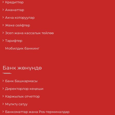
Кредиттер
Аманаттар
Акча которуулар
Жеке сейфтер
Эсеп жана кассалык тейлөө
Тарифтер
Мобилдик банкинг
Банк жөнүндө
Банк Башкармасы
Директорлор кеңеши
Каржылык отчеттор
Мүлктү сатуу
Банкоматтар жана Pos-терминалдар