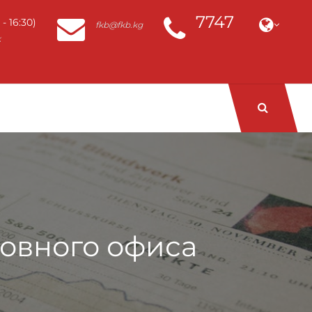
7747
- 16:30)
fkb@fkb.kg
k
ловного офиса