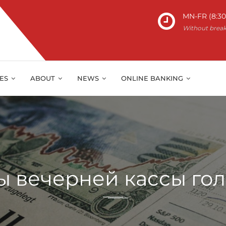
MN-FR (8:30 
Without brea
IES
ABOUT
NEWS
ONLINE BANKING
 вечерней кассы го