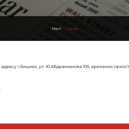
Main
News
 по адресу г.Бишкек, ул. Ю.Абдрахманова 105. временно прио
.